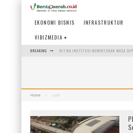
EKONOMI BISNIS
INFRASTRUKTUR
VIBIZMEDIA
BREAKING
KETIKA INSTITUSI MENENTUKAN MASA DE
PERTUNJUKAN AIR MANCUR SPEKTAKULER 
ULP SEMANGGI: MEMPERMUDAH LAYANAN P
BAKMI PANGSIT AYAM, KULINER LEGENDAR
Home
Listik
P
S