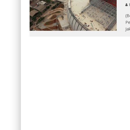
(B
Pe
Ja