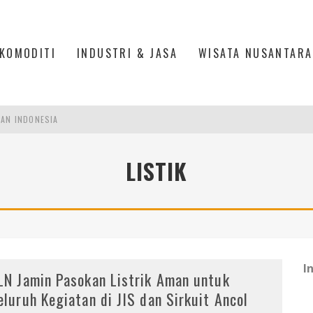
KOMODITI
INDUSTRI & JASA
WISATA NUSANTARA
PAN INDONESIA
DI PIK 2, JAKARTA UTARA
LISTIK
ASPOR DI JANTUNG KOTA JAKARTA
IS DI PASAR BARU JAKARTA
I
LN Jamin Pasokan Listrik Aman untuk
eluruh Kegiatan di JIS dan Sirkuit Ancol