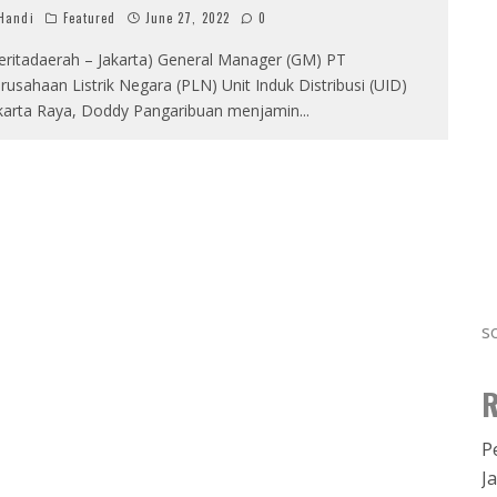
Handi
Featured
June 27, 2022
0
eritadaerah – Jakarta) General Manager (GM) PT
rusahaan Listrik Negara (PLN) Unit Induk Distribusi (UID)
karta Raya, Doddy Pangaribuan menjamin
...
s
R
P
J