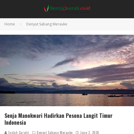
Home
Denyut Sabang Merauke
Senja Manokwari Hadirkan Pesona Langit Timur
Indonesia
Endah Caratri
Denyut Sabang Merauke
June 3, 2026