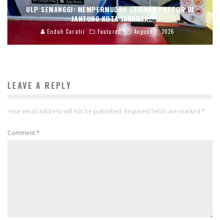
ULP SEMANGGI: MEMPERMUDAH LAYANAN PASPOR DI
JANTUNG KOTA JAKARTA
Endah Caratri
Featured
August 7, 2026
LEAVE A REPLY
Your email address will not be published.
Required fields are marked
*
Comment
*