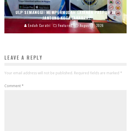
ULP SEMANGGI: MEMPERMUDAH LAYANAN PASPOR DI
JANTUNG KOTA JAKARTA
Endah Caratri
Featured
August 7, 2026
LEAVE A REPLY
Your email address will not be published.
Required fields are marked
*
Comment
*