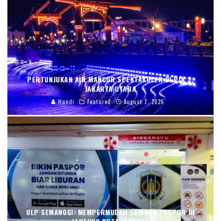
PERTUNJUKAN AIR MANCUR SPEKTAKULER DI PIK 2,
JAKARTA UTARA
Handi
Featured
August 7, 2026
ULP SEMANGGI: MEMPERMUDAH LAYANAN PASPOR DI