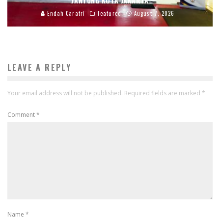
JANTUNG KOTA JAKARTA
Endah Caratri
Featured
August 7, 2026
LEAVE A REPLY
Your email address will not be published.
Required fields are marked
*
Comment
*
Name
*