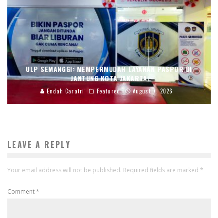
ULP SEMANGGI: MEMPERMUDAH LAYANAN PASPOR DI
JANTUNG KOTA JAKARTA
Endah Caratri
Featured
August 7, 2026
LEAVE A REPLY
Your email address will not be published.
Required fields are marked
*
Comment
*