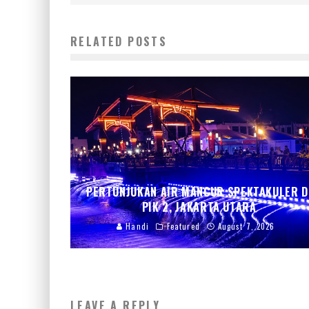
RELATED POSTS
PERTUNJUKAN AIR MANCUR SPEKTAKULER D
PIK 2, JAKARTA UTARA
Handi
Featured
August 7, 2026
LEAVE A REPLY