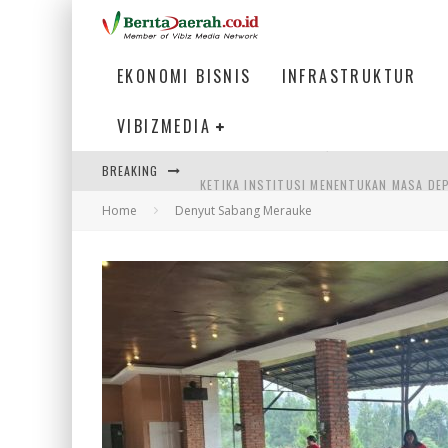
EKONOMI BISNIS
INFRASTRUKTUR
VIBIZMEDIA
BREAKING
KETIKA INSTITUSI MENENTUKAN MASA DE
Home
Denyut Sabang Merauke
PERTUNJUKAN AIR MANCUR SPEKTAKULER 
ULP SEMANGGI: MEMPERMUDAH LAYANAN P
BAKMI PANGSIT AYAM, KULINER LEGENDAR