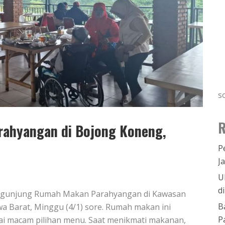
s
R
ahyangan di Bojong Koneng,
P
J
U
d
ngunjung Rumah Makan Parahyangan di Kawasan
B
a Barat, Minggu (4/1) sore. Rumah makan ini
P
 macam pilihan menu. Saat menikmati makanan,