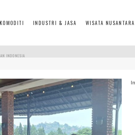
KOMODITI
INDUSTRI & JASA
WISATA NUSANTARA
PAN INDONESIA
DI PIK 2, JAKARTA UTARA
ASPOR DI JANTUNG KOTA JAKARTA
I
IS DI PASAR BARU JAKARTA