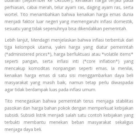
bulanan (September ke Oktober), kenaikan harga terjadi pada
perhiasan, cabai merah, telur ayam ras, daging ayam ras, serta
wortel. Tito menambahkan bahwa kenaikan harga emas dunia
menjadi faktor luar negeri yang memengaruhi inflasi domestik,
sesuatu yang tidak sepenuhnya bisa dikendalikan pemerintah.
Lebih lanjut, Mendagri menjelaskan bahwa inflasi terbentuk dari
tiga kelompok utama, yakni harga yang diatur pemerintah
(*administered prices*), harga berfluktuasi atau *volatile items*
seperti pangan, serta inflasi inti (*core inflation*) yang
mencakup komoditas nonpangan seperti emas. Ia menilai,
kenaikan harga emas di satu sisi menggambarkan daya beli
masyarakat yang masih baik, namun tetap perlu diwaspadai
agar tidak berdampak luas pada inflasi umum.
Tito menegaskan bahwa pemerintah terus menjaga stabilitas
pasokan dan harga bahan pokok dengan memperkuat kebijakan
subsidi. Subsidi listrik menjadi salah satu contoh kebijakan yang
terbukti membantu menekan beban masyarakat sekaligus
menjaga daya beli.