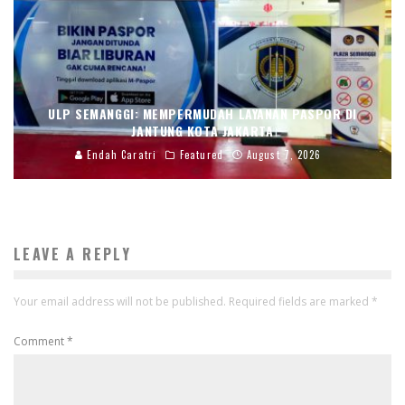
ULP SEMANGGI: MEMPERMUDAH LAYANAN PASPOR DI
JANTUNG KOTA JAKARTA
Endah Caratri
Featured
August 7, 2026
LEAVE A REPLY
Your email address will not be published.
Required fields are marked
*
Comment
*