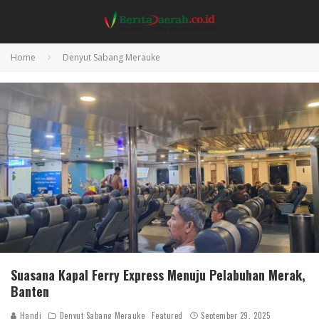
Home
Denyut Sabang Merauke
Suasana Kapal Ferry Express Menuju Pelabuhan Merak,
Banten
Handi
Denyut Sabang Merauke
Featured
September 29, 2025