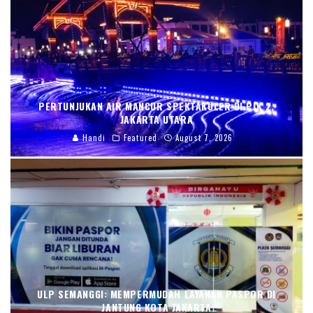
PERTUNJUKAN AIR MANCUR SPEKTAKULER DI PIK 2,
JAKARTA UTARA
Handi
Featured
August 7, 2026
ULP SEMANGGI: MEMPERMUDAH LAYANAN PASPOR DI
JANTUNG KOTA JAKARTA