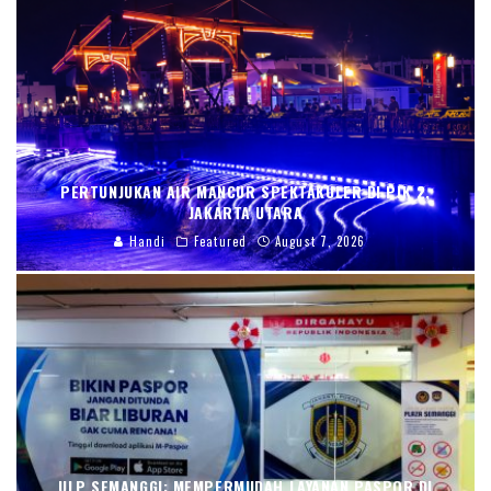
PERTUNJUKAN AIR MANCUR SPEKTAKULER DI PIK 2,
JAKARTA UTARA
Handi
Featured
August 7, 2026
ULP SEMANGGI: MEMPERMUDAH LAYANAN PASPOR DI