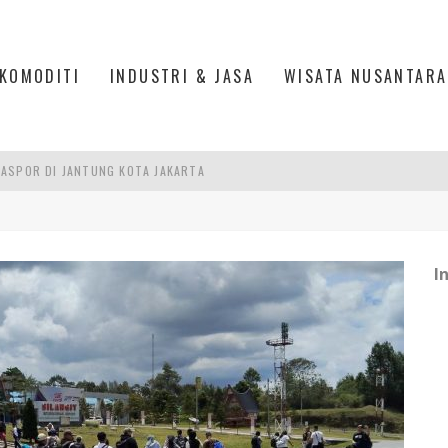
KOMODITI
INDUSTRI & JASA
WISATA NUSANTARA
ASPOR DI JANTUNG KOTA JAKARTA
IS DI PASAR BARU JAKARTA
PAN INDONESIA
DI PIK 2, JAKARTA UTARA
I