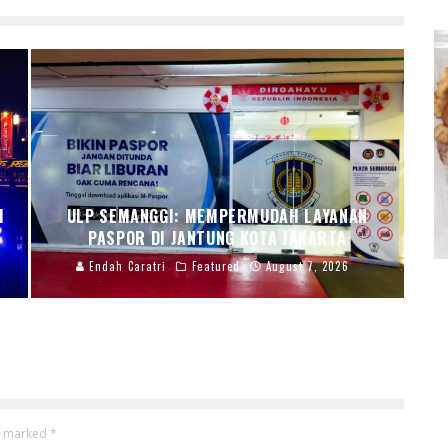
I
ULP SEMANGGI: MEMPERMUDAH LAYANAN
PASPOR DI JANTUNG KOTA JAKARTA
Endah Caratri
Featured
August 7, 2026
re marked
*