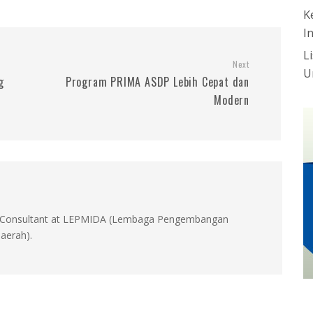
K
I
L
Next
U
g
Program PRIMA ASDP Lebih Cepat dan
Modern
id, Consultant at LEPMIDA (Lembaga Pengembangan
aerah).