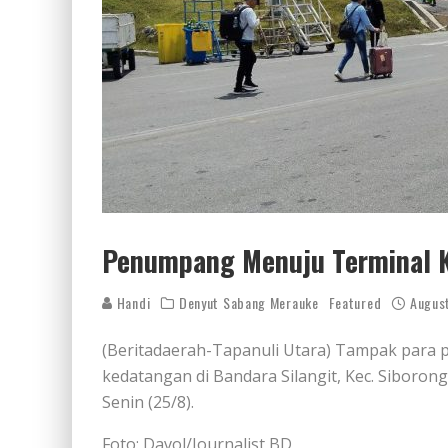
Penumpang Menuju Terminal K
Handi
Denyut Sabang Merauke
Featured
Augus
(Beritadaerah-Tapanuli Utara) Tampak para
kedatangan di Bandara Silangit, Kec. Siboro
Senin (25/8).
Foto: Davol/Journalist BD