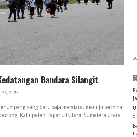
s
R
edatangan Bandara Silangit
P
t 25, 2025
J
 penumpang yang baru saja mendarat menuju terminal
U
ngborong, Kabupaten Tapanuli Utara, Sumatera Utara,
d
B
P