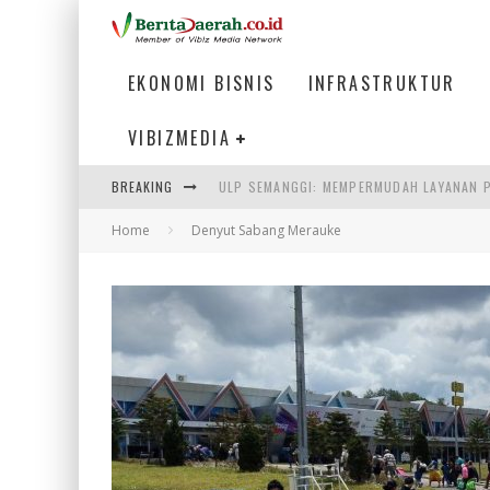
EKONOMI BISNIS
INFRASTRUKTUR
VIBIZMEDIA
ULP SEMANGGI: MEMPERMUDAH LAYANAN P
BREAKING
BAKMI PANGSIT AYAM, KULINER LEGENDAR
Home
Denyut Sabang Merauke
KETIKA INSTITUSI MENENTUKAN MASA DE
PERTUNJUKAN AIR MANCUR SPEKTAKULER 