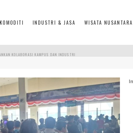
KOMODITI
INDUSTRI & JASA
WISATA NUSANTARA
ANKAN KOLABORASI KAMPUS DAN INDUSTRI
DUSTRIALISASI, MANUFAKTUR TUMBUH LAMPAUI EKONOMI NASIONAL
ERCAYAAN, SEMANGAT, DAN HARAPAN BESAR
I
 MODERN PERKUAT SPORT TOURISM BATAM