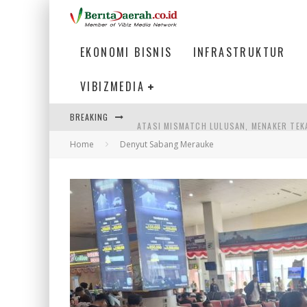
EKONOMI BISNIS
INFRASTRUKTUR
VIBIZMEDIA
BREAKING
ATASI MISMATCH LULUSAN, MENAKER TEK
Home
Denyut Sabang Merauke
PEMERINTAH DAERAH PERLU PERCEPAT IN
LOGO BARU BANK BANTEN CERMINKAN KEP
WAGUB NYANYANG: FASILITAS OLAHRAGA