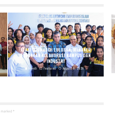
ATASI MISMATCH LULUSAN, MENAKER
TEKANKAN KOLABORASI KAMPUS DAN
INDUSTRI
Handi
Featured
August 6, 2026
re marked
*