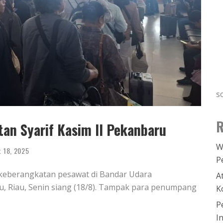
s
R
an Syarif Kasim II Pekanbaru
W
t 18, 2025
P
 keberangkatan pesawat di Bandar Udara
A
aru, Riau, Senin siang (18/8). Tampak para penumpang
K
P
I