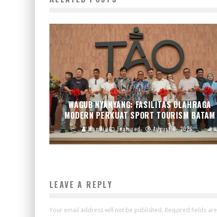
WAGUB NYANYANG: FASILITAS OLAHRAGA
MODERN PERKUAT SPORT TOURISM BATAM
Handi
Featured
August 6, 2026
LEAVE A REPLY
Your email address will not be published.
Required fields a