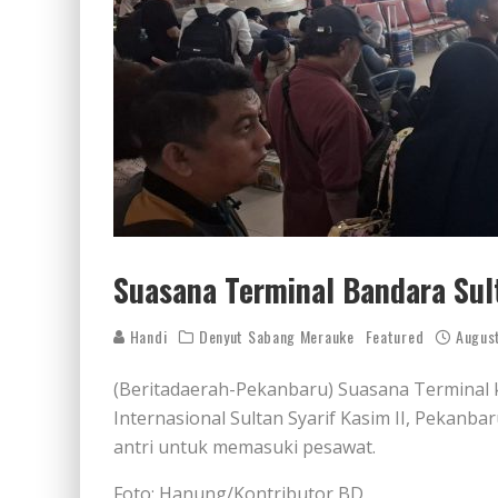
Suasana Terminal Bandara Sult
Handi
Denyut Sabang Merauke
Featured
Augus
(Beritadaerah-Pekanbaru) Suasana Terminal
Internasional Sultan Syarif Kasim II, Pekanb
antri untuk memasuki pesawat.
Foto: Hanung/Kontributor BD