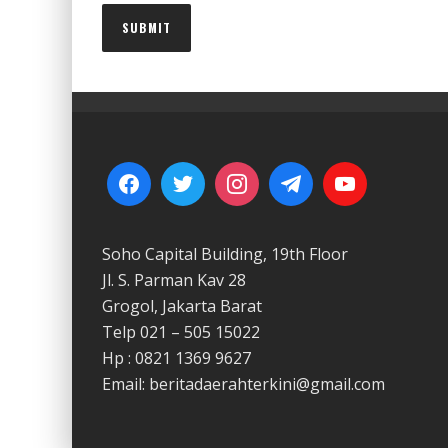
Soho Capital Building, 19th Floor
Jl. S. Parman Kav 28
Grogol, Jakarta Barat
Telp 021 – 505 15022
Hp : 0821 1369 9627
Email: beritadaerahterkini@gmail.com