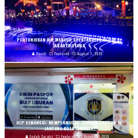
PERTUNJUKAN AIR MANCUR SPEKTAKULER DI PIK 2,
JAKARTA UTARA
Handi
Featured
August 7, 2026
ULP SEMANGGI: MEMPERMUDAH LAYANAN PASPOR DI
JANTUNG KOTA JAKARTA
Endah Caratri
Featured
August 7, 2026