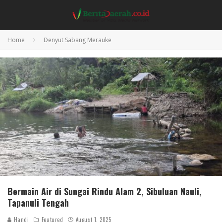
Home
Denyut Sabang Merauke
Bermain Air di Sungai Rindu Alam 2, Sibuluan Nauli,
Tapanuli Tengah
Handi
Featured
August 1, 2025