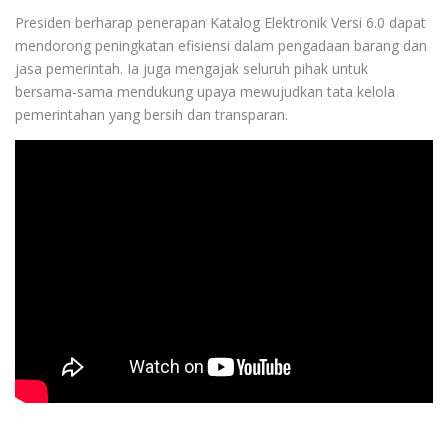
Presiden berharap penerapan Katalog Elektronik Versi 6.0 dapat
mendorong peningkatan efisiensi dalam pengadaan barang dan
jasa pemerintah. Ia juga mengajak seluruh pihak untuk
bersama-sama mendukung upaya mewujudkan tata kelola
pemerintahan yang bersih dan transparan.