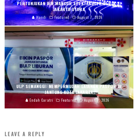
PERTUNJUKAN AIR MANCUR SPEKTAKULER DI PIK 2,
JAKARTA UTARA
Handi
Featured
August 7, 2026
ULP SEMANGGI: MEMPERMUDAH LAYANAN PASPOR DI
JANTUNG KOTA JAKARTA
Endah Caratri
Featured
August 7, 2026
LEAVE A REPLY