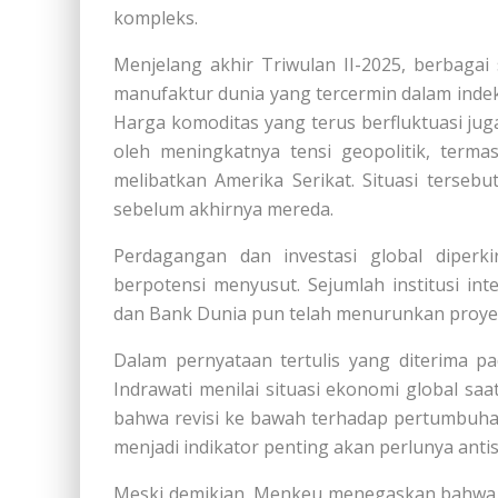
kompleks.
Menjelang akhir Triwulan II-2025, berbagai 
manufaktur dunia yang tercermin dalam inde
Harga komoditas yang terus berfluktuasi j
oleh meningkatnya tensi geopolitik, terma
melibatkan Amerika Serikat. Situasi terse
sebelum akhirnya mereda.
Perdagangan dan investasi global diperk
berpotensi menyusut. Sejumlah institusi int
dan Bank Dunia pun telah menurunkan proyek
Dalam pernyataan tertulis yang diterima p
Indrawati menilai situasi ekonomi global s
bahwa revisi ke bawah terhadap pertumbuha
menjadi indikator penting akan perlunya antis
Meski demikian, Menkeu menegaskan bahwa 