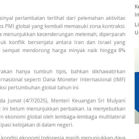
K
I
sinyal perlambatan terlihat dari pelemahan aktivitas
L
ks PMI global yang kembali memasuki zona kontraksi.
U
uga menunjukkan kecenderungan melemah, diperparah
suk konflik bersenjata antara Iran dan Israel yang
but sempat mendorong harga minyak naik hingga 8%
irakan hanya tumbuh tipis, bahkan dikhawatirkan
ernasional seperti Dana Moneter Internasional (IMF)
si pertumbuhan global tahun ini.
ada Jumat (4/7/2025), Menteri Keuangan Sri Mulyani
aat ini belum menunjukkan perbaikan. Ia menyebutkan
n ekonomi global oleh lembaga-lembaga multilateral
ipasi kebijakan di dalam negeri.
kondisi ekonomi Indonesia masih menunjukkan daya