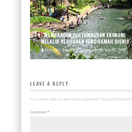
MEMBANGUN PERTUMBUHAN EKONOMI
MELALUI KEBIJAKAN YANG RAMAH BISNIS
Fadjar Ari Dewanto
Ekonomi
July 28, 2026
LEAVE A REPLY
Your email address will not be published.
Required fields a
Comment
*