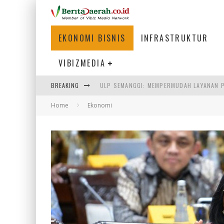
EKONOMI BISNIS
INFRASTRUKTUR
VIBIZMEDIA
ULP SEMANGGI: MEMPERMUDAH LAYANAN P
BREAKING
BAKMI PANGSIT AYAM, KULINER LEGENDAR
Home
Ekonomi
KETIKA INSTITUSI MENENTUKAN MASA DE
PERTUNJUKAN AIR MANCUR SPEKTAKULER 