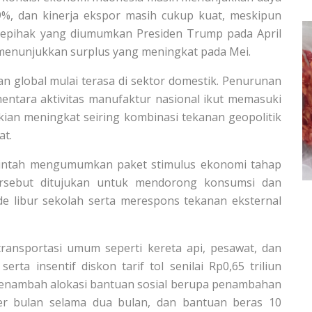
 1,9%, dan kinerja ekspor masih cukup kuat, meskipun
 sepihak yang diumumkan Presiden Trump pada April
 menunjukkan surplus yang meningkat pada Mei.
 global mulai terasa di sektor domestik. Penurunan
mentara aktivitas manufaktur nasional ikut memasuki
 kian meningkat seiring kombinasi tekanan geopolitik
at.
ntah mengumumkan paket stimulus ekonomi tahap
tersebut ditujukan untuk mendorong konsumsi dan
de libur sekolah serta merespons tekanan eksternal
 transportasi umum seperti kereta api, pesawat, dan
erta insentif diskon tarif tol senilai Rp0,65 triliun
enambah alokasi bantuan sosial berupa penambahan
er bulan selama dua bulan, dan bantuan beras 10