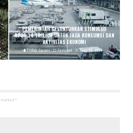
PEMERINTAH GELONTORKAN STIMULUS
RP26,34 TRILIUN UNTUK JAGA KONSUMSI DAN
AKTIVITAS EKONOMI
Endah Caratri
Featured
June 23, 2026
re marked
*