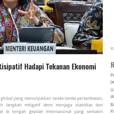
s
R
isipatif Hadapi Tekanan Ekonomi
P
J
U
d
a global yang menunjukkan tanda-tanda perlambatan,
B
h langkah mitigatif demi menjaga stabilitas dan
P
 di tengah gejolak internasional yang semakin