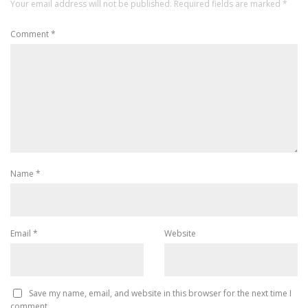
Your email address will not be published.
Required fields are marked
*
Comment
*
Name
*
Email
*
Website
Save my name, email, and website in this browser for the next time I
comment.