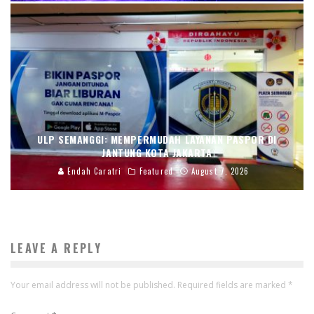
ULP SEMANGGI: MEMPERMUDAH LAYANAN PASPOR DI
JANTUNG KOTA JAKARTA
Endah Caratri
Featured
August 7, 2026
LEAVE A REPLY
Your email address will not be published.
Required fields are marked
*