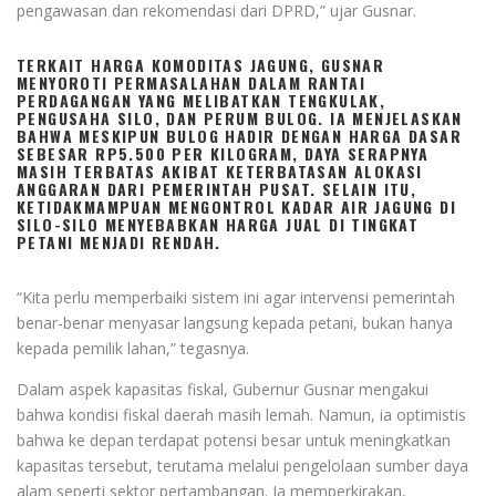
pengawasan dan rekomendasi dari DPRD,” ujar Gusnar.
TERKAIT HARGA KOMODITAS JAGUNG, GUSNAR
MENYOROTI PERMASALAHAN DALAM RANTAI
PERDAGANGAN YANG MELIBATKAN TENGKULAK,
PENGUSAHA SILO, DAN PERUM BULOG. IA MENJELASKAN
BAHWA MESKIPUN BULOG HADIR DENGAN HARGA DASAR
SEBESAR RP5.500 PER KILOGRAM, DAYA SERAPNYA
MASIH TERBATAS AKIBAT KETERBATASAN ALOKASI
ANGGARAN DARI PEMERINTAH PUSAT. SELAIN ITU,
KETIDAKMAMPUAN MENGONTROL KADAR AIR JAGUNG DI
SILO-SILO MENYEBABKAN HARGA JUAL DI TINGKAT
PETANI MENJADI RENDAH.
“Kita perlu memperbaiki sistem ini agar intervensi pemerintah
benar-benar menyasar langsung kepada petani, bukan hanya
kepada pemilik lahan,” tegasnya.
Dalam aspek kapasitas fiskal, Gubernur Gusnar mengakui
bahwa kondisi fiskal daerah masih lemah. Namun, ia optimistis
bahwa ke depan terdapat potensi besar untuk meningkatkan
kapasitas tersebut, terutama melalui pengelolaan sumber daya
alam seperti sektor pertambangan. Ia memperkirakan,