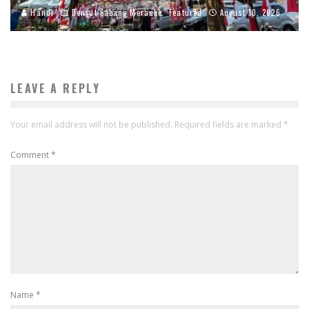
Handi
Denyut Sabang Merauke
Featured
August 10, 2026
LEAVE A REPLY
Your email address will not be published.
Required fields are marked
*
Comment
*
Name
*