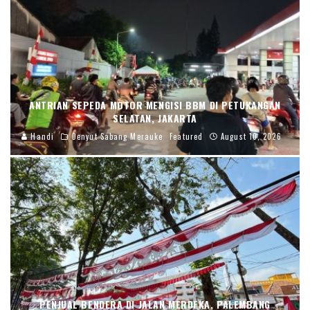
ANTRIAN SEPEDA MOTOR MENGISI BBM DI PETUKANGAN
SELATAN, JAKARTA
Handi
Denyut Sabang Merauke
Featured
August 10, 2026
PENJUAL BENDERA DI JALAN MERDEKA, PALEMBANG