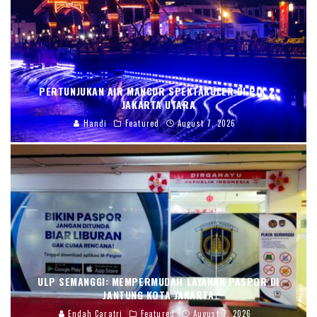
PERTUNJUKAN AIR MANCUR SPEKTAKULER DI PIK 2,
JAKARTA UTARA
Handi
Featured
August 7, 2026
ULP SEMANGGI: MEMPERMUDAH LAYANAN PASPOR DI
JANTUNG KOTA JAKARTA
Endah Caratri
Featured
August 7, 2026