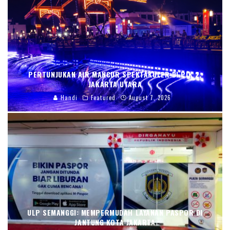
PERTUNJUKAN AIR MANCUR SPEKTAKULER DI PIK 2,
JAKARTA UTARA
Handi
Featured
August 7, 2026
ULP SEMANGGI: MEMPERMUDAH LAYANAN PASPOR DI
JANTUNG KOTA JAKARTA