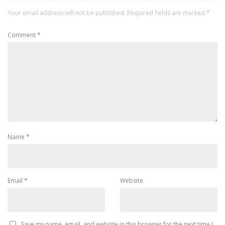
Your email address will not be published.
Required fields are marked
*
Comment
*
Name
*
Email
*
Website
Save my name, email, and website in this browser for the next time I