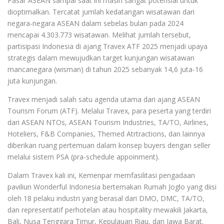
Pasar ASEAN sampai saat ini masih sangat potensial untuk
dioptimalkan. Tercatat jumlah kedatangan wisatawan dari
negara-negara ASEAN dalam sebelas bulan pada 2024
mencapai 4.303.773 wisatawan. Melihat jumlah tersebut,
partisipasi Indonesia di ajang Travex ATF 2025 menjadi upaya
strategis dalam mewujudkan target kunjungan wisatawan
mancanegara (wisman) di tahun 2025 sebanyak 14,6 juta-16
juta kunjungan.
Travex menjadi salah satu agenda utama dari ajang ASEAN
Tourism Forum (ATF). Melalui Travex, para peserta yang terdiri
dari ASEAN NTOs, ASEAN Tourism Industries, TA/TO, Airlines,
Hoteliers, F&B Companies, Themed Atrtractions, dan lainnya
diberikan ruang pertemuan dalam konsep buyers dengan seller
melalui sistem PSA (pra-schedule appoinment).
Dalam Travex kali ini, Kemenpar memfasilitasi pengadaan
paviliun Wonderful Indonesia bertemakan Rumah Joglo yang diisi
oleh 18 pelaku industri yang berasal dari DMO, DMC, TA/TO,
dan representatif perhotelan atau hospitality mewakili Jakarta,
Bali, Nusa Tenggara Timur, Kepulauan Riau, dan Jawa Barat.