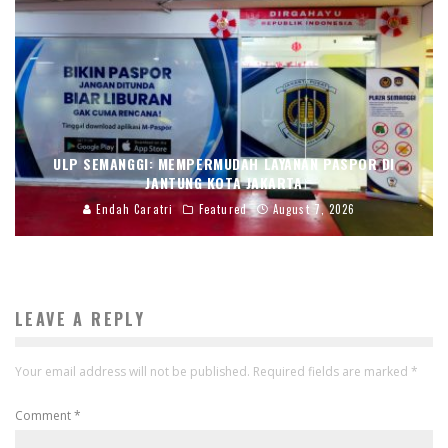
ULP SEMANGGI: MEMPERMUDAH LAYANAN PASPOR DI
JANTUNG KOTA JAKARTA
Endah Caratri
Featured
August 7, 2026
LEAVE A REPLY
Your email address will not be published.
Required fields are marked
*
Comment
*