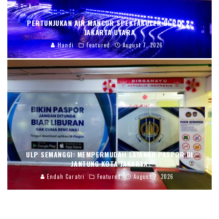
PERTUNJUKAN AIR MANCUR SPEKTAKULER DI PIK 2,
JAKARTA UTARA
Handi
Featured
August 7, 2026
ULP SEMANGGI: MEMPERMUDAH LAYANAN PASPOR DI
JANTUNG KOTA JAKARTA
Endah Caratri
Featured
August 7, 2026