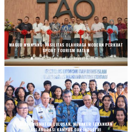
WAGUB NYANYANG: FASILITAS OLAHRAGA MODERN PERKUAT
SPORT TOURISM BATAM
Handi
Featured
August 6, 2026
ATASI MISMATCH LULUSAN, MENAKER TEKANKAN
KOLABORASI KAMPUS DAN INDUSTRI