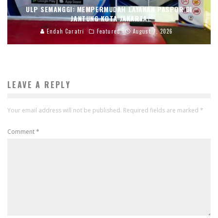
ULP SEMANGGI: MEMPERMUDAH LAYANAN PASPOR DI
JANTUNG KOTA JAKARTA
Endah Caratri
Featured
August 7, 2026
LEAVE A REPLY
Your email address will not be published.
Required fields are marked
*
Comment
*