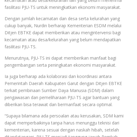
kecamatan atau desa/kelurahan lain yang belum menerima
fasilitasi PJU-TS untuk meningkatkan ekonomi masyarakat.
Dengan jumlah kecamatan dan desa serta kelurahan yang
cukup banyak, Nurdin berharap Kementerian ESDM melalui
Ditjen EBTKE dapat memberikan atau mengintervensi bagi
kecamatan atau desa/kelurahan yang belum mendapatkan
fasilitasi PJU-TS.
Menurutnya, PJU-TS ini dapat memberikan manfaat bagi
pengembangan serta peningkatan ekonomi masyarakat.
Ia juga berharap ada kolaborasi dan koordinasi antara
Pemerintah Daerah Kabupaten Garut dengan Ditjen EBTKE
terkait pembinaan Sumber Daya Manusia (SDM) dalam
pengawasan dan pemeliharaan PJU-TS agar bantuan yang
diberikan bisa terawat dan bermanfaat secara optimal.
“Supaya bilamana ada persoalan atau kerusakan, SDM kami
dapat memperbaikinya tanpa harus menunggu teknisi dari
kementerian, karena sesuai dengan naskah hibah, setelah
ditandatangani, PJU-TS menjadi tanggung jawab Pemkab