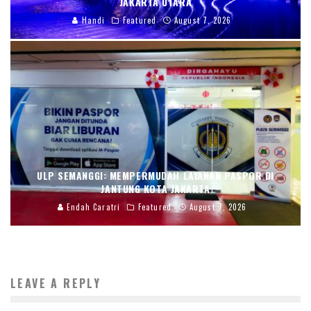
JAKARTA UTARA
Handi
Featured
August 7, 2026
ULP SEMANGGI: MEMPERMUDAH LAYANAN PASPOR DI
JANTUNG KOTA JAKARTA
Endah Caratri
Featured
August 7, 2026
LEAVE A REPLY