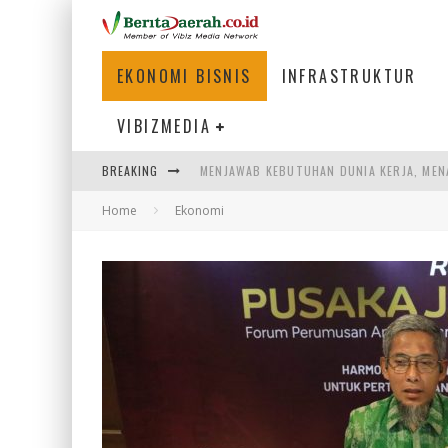
EKONOMI BISNIS
INFRASTRUKTUR
VIBIZMEDIA
MENJAWAB KEBUTUHAN DUNIA KERJA, MEN
BREAKING
PENUMPANG MENGAMBIL BAGASI DI BANDA
Home
Ekonomi
WARGA MEMANCING DI KAWASAN MEGAMA
SUMATERA SEBAGAI MOTOR UTAMA INDUS