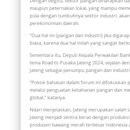
Dengan begitu, sektor pangan diharapkan da
maupun peternakan lokal, yang mampu meme
pula dengan tumbuhnya sektor industri, aka
perekonomian daerah.
“Dua hal ini (pangan dan industri) jika digar
biasa, karena dua hal inilah yang sangat ber
Sementara itu, Deputi Kepala Perwakilan Ban
tema Road to Pusaka Jateng 2024, sejalan de
Jateng sebagai penumpu pangan dan industri
“Pokok bahasan dalam forum ini difokuskan
melalui penguatan ketahanan pangan dan mem
global,” katanya.
Ndari menjelaskan, Jateng merupakan salah sa
Jateng menjadi sentra beras dengan produksi 
produsen bawang merah terbesar Indonesia ata