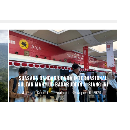
I
SUASANA BANDAR UDARA INTERNASIONAL
SULTAN MAHMUD BADARUDDIN II SIANG INI
Endah Caratri
Featured
August 6, 2026