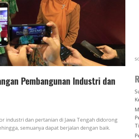
s
R
angan Pembangunan Industri dan
S
K
M
P
r industri dan pertanian di Jawa Tengah didorong
T
hingga, semuanya dapat berjalan dengan baik.
P