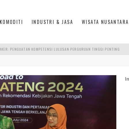
KOMODITI
INDUSTRI & JASA
WISATA NUSANTARA
AKER: PENGUATAN KOMPETENSI LULUSAN PERGURUAN TINGGI PENTING
RA SULTAN MAHMUD BADARUDDIN II, PALEMBANG
S, MANADO
I
TRI KEHUTANAN INDONESIA