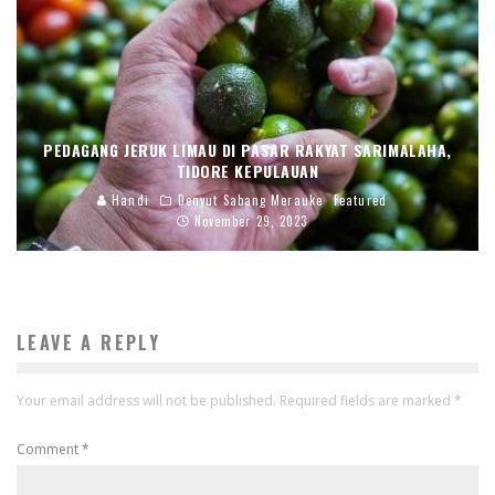
PEDAGANG JERUK LIMAU DI PASAR RAKYAT SARIMALAHA,
TIDORE KEPULAUAN
Handi
Denyut Sabang Merauke
Featured
November 29, 2023
LEAVE A REPLY
Your email address will not be published.
Required fields are marked
*
Comment
*