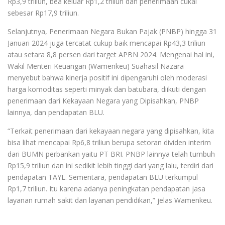
Rp3,9 triliun, bea keluar Rp1,2 triliun dan penerimaan cukai
sebesar Rp17,9 triliun.
Selanjutnya, Penerimaan Negara Bukan Pajak (PNBP) hingga 31
Januari 2024 juga tercatat cukup baik mencapai Rp43,3 triliun
atau setara 8,8 persen dari target APBN 2024. Mengenai hal ini,
Wakil Menteri Keuangan (Wamenkeu) Suahasil Nazara
menyebut bahwa kinerja positif ini dipengaruhi oleh moderasi
harga komoditas seperti minyak dan batubara, diikuti dengan
penerimaan dari Kekayaan Negara yang Dipisahkan, PNBP
lainnya, dan pendapatan BLU.
“Terkait penerimaan dari kekayaan negara yang dipisahkan, kita
bisa lihat mencapai Rp6,8 triliun berupa setoran dividen interim
dari BUMN perbankan yaitu PT BRI. PNBP lainnya telah tumbuh
Rp15,9 triliun dan ini sedikit lebih tinggi dari yang lalu, terdiri dari
pendapatan TAYL. Sementara, pendapatan BLU terkumpul
Rp1,7 triliun. Itu karena adanya peningkatan pendapatan jasa
layanan rumah sakit dan layanan pendidikan,” jelas Wamenkeu.