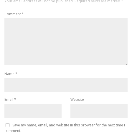
Your email address will not be published.
Required fields are marked
*
Comment
*
Name
*
Email
*
Website
Save my name, email, and website in this browser for the next time I
comment.