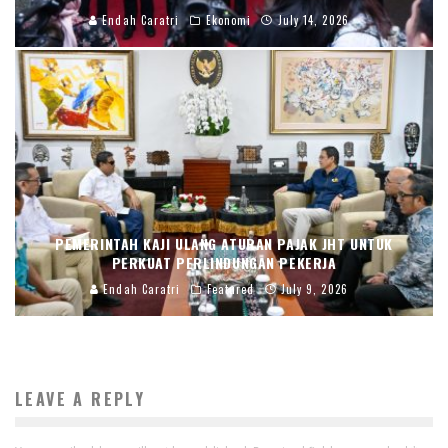
Endah Caratri
Ekonomi
July 14, 2026
PEMERINTAH KAJI ULANG ATURAN PAJAK JHT UNTUK
PERKUAT PERLINDUNGAN PEKERJA
Endah Caratri
Featured
July 9, 2026
LEAVE A REPLY