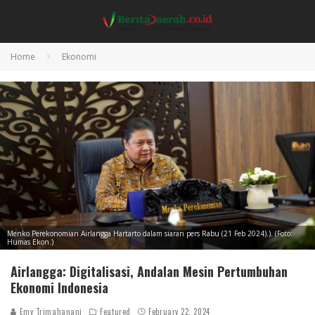
Home
Ekonomi
Menko Perekonomian Airlangga Hartarto dalam siaran pers Rabu (21 Feb 2024).). (Foto:
Humas Ekon.)
Airlangga: Digitalisasi, Andalan Mesin Pertumbuhan
Ekonomi Indonesia
Emy Trimahanani
Featured
February 22, 2024