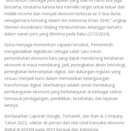
“Momentum berbagai pencapaian yang baik ini harus kita jaga
bersama, terutama karena kita memiliki target untuk keluar dari
middle income dan menjadi ekonomi terbesar ke-5 dua dunia
sebagaimana tertuang dalam Visi Indonesia Emas 2045,” ungkap
Menteri Koordinator Bidang Perekonomian Airlangga Hartarto
dalam siaran pers yang diterima pada Rabu (21/2/2024).
Guna menjaga momentum capaian tersebut, Pemerintah
mengandalkan digitalisasi sebagai salah satu mesin
pertumbuhan ekonomi baru yang dapat mendorong ketahanan
ekonomi di masa mendatang. Jadi, peningkatan akses teknologi,
peningkatan keterampilan digital, dan dukungan regulasi yang
sesua,i menjadi kunci dalam memastikan kelangsungan
transformasi digital. Manfaatnya adalah untuk mendukung
pembangunan ekonomi yang berkelanjutan di berbagai sektor,
termasuk perdagangan, pendidikan, kesehatan, dan layanan
lainnya.
Berdasarkan Laporan Google, Temasek, dan Bain & Company
Tahun 2023, sekitar 40 persen dari nilai total transaksi ekonomi
digital di ASEAN pada 2023 berasal dari Indonesia.