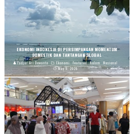
EKONOMI INDONESIA DI PERSIMPANGAN MOMENTUM
DOMESTIK DAN TANTANGAN GLOBAL
Fadjar Ari Dewanto
Ekonomi
Featured
Kolom
Nasional
May 5, 2026