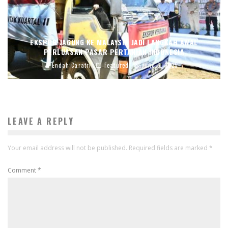
EKSPOR JAGUNG KE MALAYSIA JADI LANGKAH AWAL
PERLUASAN PASAR PERTANIAN INDONESIA
Endah Caratri
Featured
June 6, 2025
LEAVE A REPLY
Your email address will not be published.
Required fields are marked
*
Comment
*