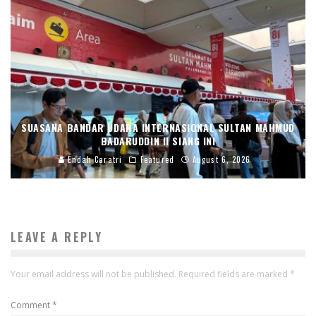
SUASANA BANDAR UDARA INTERNASIONAL SULTAN MAHMUD
BADARUDDIN II SIANG INI
Endah Caratri
Featured
August 6, 2026
LEAVE A REPLY
Your email address will not be published.
Required fields are marked
*
Comment
*