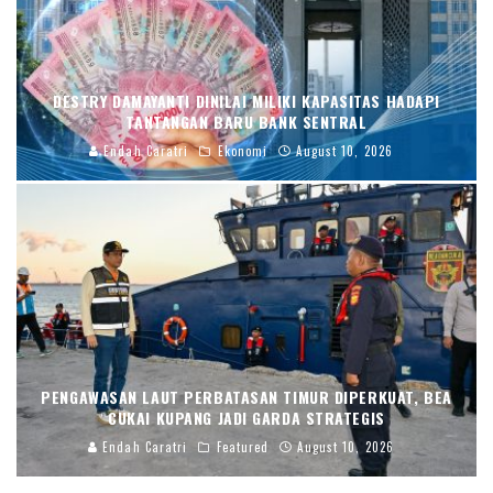
DESTRY DAMAYANTI DINILAI MILIKI KAPASITAS HADAPI
TANTANGAN BARU BANK SENTRAL
Endah Caratri
Ekonomi
August 10, 2026
PENGAWASAN LAUT PERBATASAN TIMUR DIPERKUAT, BEA
CUKAI KUPANG JADI GARDA STRATEGIS
Endah Caratri
Featured
August 10, 2026