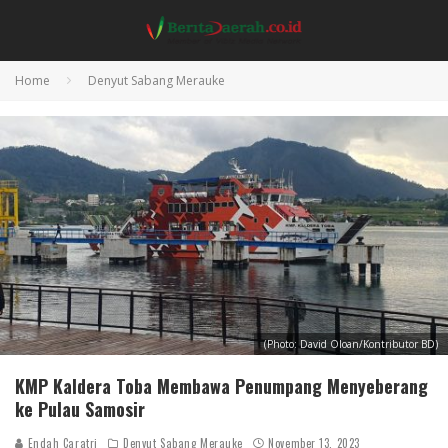
Home
Denyut Sabang Merauke
(Photo: David Oloan/Kontributor BD)
KMP Kaldera Toba Membawa Penumpang Menyeberang
ke Pulau Samosir
Endah Caratri
Denyut Sabang Merauke
November 13, 2023