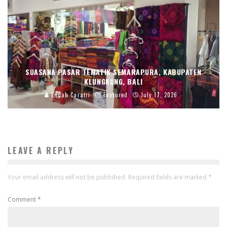
SUASANA PASAR TEMATIK SEMARAPURA, KABUPATEN
KLUNGKUNG, BALI
Endah Caratri
Featured
July 17, 2026
LEAVE A REPLY
Your email address will not be published.
Required fields are marked
*
Comment
*