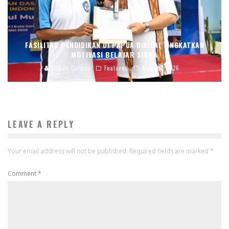
FASILITAS PENDIDIKAN DI PAPUA DINILAI TINGKATKAN
MOTIVASI BELAJAR SISWA
Endah Caratri
Featured
May 29, 2026
LEAVE A REPLY
Your email address will not be published.
Required fields are marked
*
Comment
*