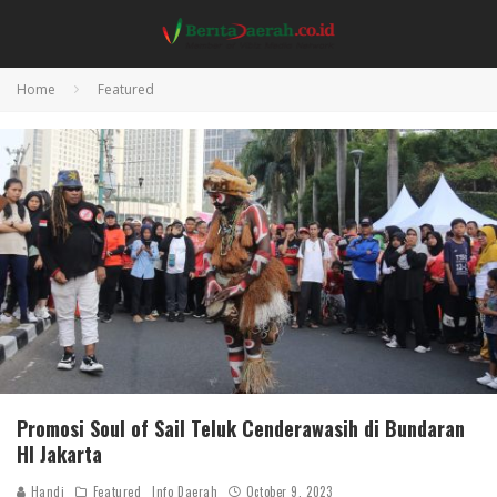
Home
Featured
Promosi Soul of Sail Teluk Cenderawasih di Bundaran
HI Jakarta
Handi
Featured
Info Daerah
October 9, 2023