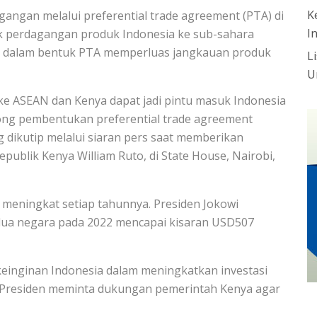
K
ngan melalui preferential trade agreement (PTA) di
I
k perdagangan produk Indonesia ke sub-sahara
ma dalam bentuk PTA memperluas jangkauan produk
L
U
ke ASEAN dan Kenya dapat jadi pintu masuk Indonesia
rong pembentukan preferential trade agreement
 dikutip melalui siaran pers saat memberikan
publik Kenya William Ruto, di State House, Nairobi,
 meningkat setiap tahunnya. Presiden Jokowi
dua negara pada 2022 mencapai kisaran USD507
einginan Indonesia dalam meningkatkan investasi
a, Presiden meminta dukungan pemerintah Kenya agar