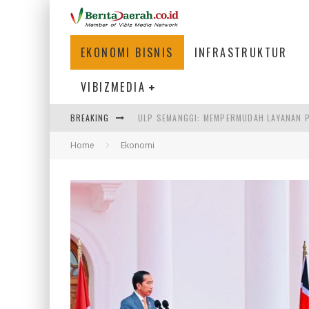
EKONOMI BISNIS
INFRASTRUKTUR
VIBIZMEDIA
ULP SEMANGGI: MEMPERMUDAH LAYANAN P
BREAKING
BAKMI PANGSIT AYAM, KULINER LEGENDAR
Home
Ekonomi
KETIKA INSTITUSI MENENTUKAN MASA DE
PERTUNJUKAN AIR MANCUR SPEKTAKULER 