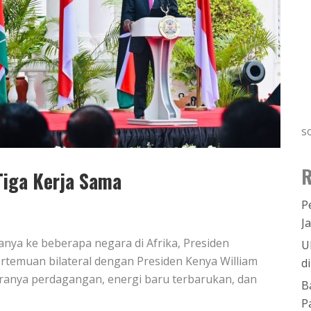
s
R
Tiga Kerja Sama
P
J
nya ke beberapa negara di Afrika, Presiden
U
rtemuan bilateral dengan Presiden Kenya William
d
ranya perdagangan, energi baru terbarukan, dan
B
P