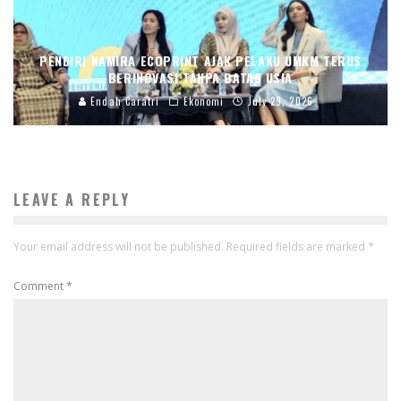
PENDIRI NAMIRA ECOPRINT AJAK PELAKU UMKM TERUS
BERINOVASI TANPA BATAS USIA
Endah Caratri
Ekonomi
July 29, 2026
LEAVE A REPLY
Your email address will not be published.
Required fields are marked
*
Comment
*