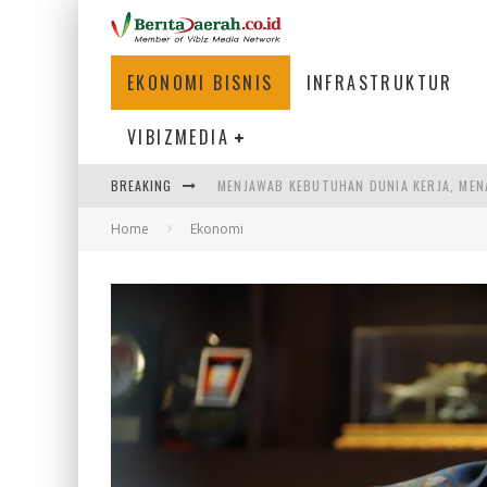
EKONOMI BISNIS
INFRASTRUKTUR
VIBIZMEDIA
BREAKING
MENJAWAB KEBUTUHAN DUNIA KERJA, MEN
Home
Ekonomi
PENUMPANG MENGAMBIL BAGASI DI BANDA
WARGA MEMANCING DI KAWASAN MEGAMA
SUMATERA SEBAGAI MOTOR UTAMA INDUS