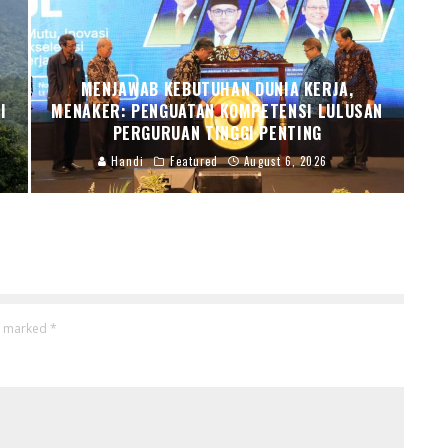
MENJAWAB KEBUTUHAN DUNIA KERJA,
I
MENAKER: PENGUATAN KOMPETENSI LULUSAN
PERGURUAN TINGGI PENTING
Handi
Featured
August 6, 2026
re marked
*