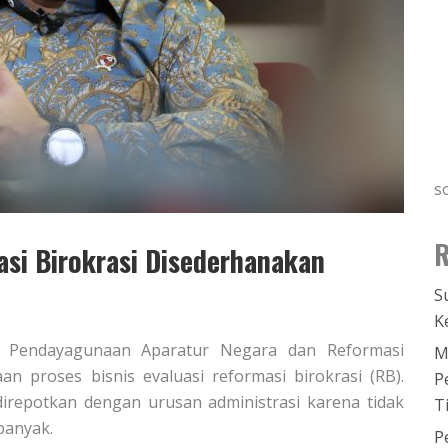
s
R
asi Birokrasi Disederhanakan
S
K
ian Pendayagunaan Aparatur Negara dan Reformasi
M
n proses bisnis evaluasi reformasi birokrasi (RB).
P
 direpotkan dengan urusan administrasi karena tidak
T
banyak.
P