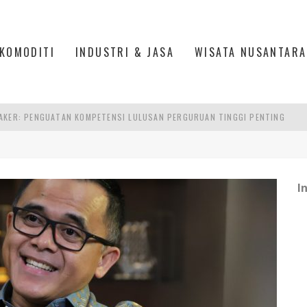
KOMODITI
INDUSTRI & JASA
WISATA NUSANTARA
AKER: PENGUATAN KOMPETENSI LULUSAN PERGURUAN TINGGI PENTING
RA SULTAN MAHMUD BADARUDDIN II, PALEMBANG
S, MANADO
I
TRI KEHUTANAN INDONESIA