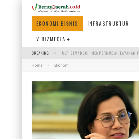
EKONOMI BISNIS
INFRASTRUKTUR
VIBIZMEDIA
ULP SEMANGGI: MEMPERMUDAH LAYANAN P
BREAKING
BAKMI PANGSIT AYAM, KULINER LEGENDAR
Home
Ekonomi
KETIKA INSTITUSI MENENTUKAN MASA DE
PERTUNJUKAN AIR MANCUR SPEKTAKULER 