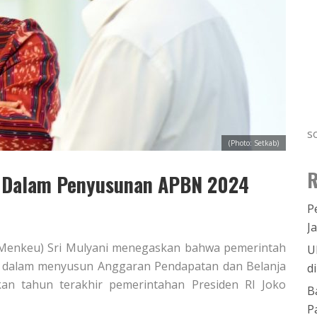
s
(Photo: Setkab)
R
n Dalam Penyusunan APBN 2024
P
J
(Menkeu) Sri Mulyani menegaskan bahwa pemerintah
U
s dalam menyusun Anggaran Pendapatan dan Belanja
d
n tahun terakhir pemerintahan Presiden RI Joko
B
P