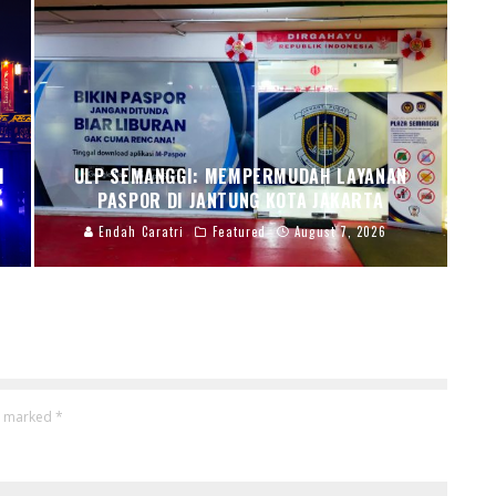
I
ULP SEMANGGI: MEMPERMUDAH LAYANAN
PASPOR DI JANTUNG KOTA JAKARTA
Endah Caratri
Featured
August 7, 2026
re marked
*