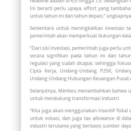
headline adalah di 6,5 hingga 7,5. Sedangkan
Ini berarti perlu upaya, effort yang tambah
untuk tahun ini dan tahun depan,” ungkapny
Sementara untuk meningkatkan investasi t
pemerintah akan memperkuat dukungan dalam
“Dari sisi investasi, pemerintah juga perlu 
secara signifikan pada tahun ini dan tahu
regulasi yang sudah dicapai, sehingga fok
Cipta Kerja, Undang-Undang P2SK, Undan
Undang-Undang Hubungan Keuangan Pusat dan
Selanjutnya, Menkeu menambahkan bahwa upa
untuk mendukung transformasi industri.
“Kita juga akan menggunakan insentif fiskal 
untuk vokasi, dan juga tax allowance di d
industri terutama yang berbasis sumber day