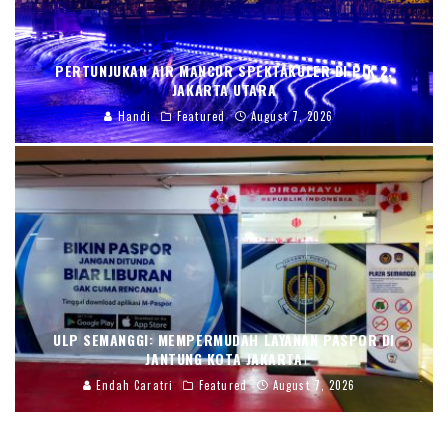
PERTUNJUKAN AIR MANCUR SPEKTAKULER DI PIK 2,
JAKARTA UTARA
Handi
Featured
August 7, 2026
ULP SEMANGGI: MEMPERMUDAH LAYANAN PASPOR DI
JANTUNG KOTA JAKARTA
Endah Caratri
Featured
August 7, 2026