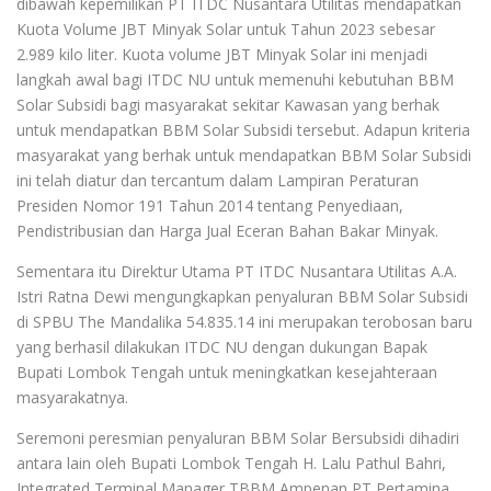
dibawah kepemilikan PT ITDC Nusantara Utilitas mendapatkan
Kuota Volume JBT Minyak Solar untuk Tahun 2023 sebesar
2.989 kilo liter. Kuota volume JBT Minyak Solar ini menjadi
langkah awal bagi ITDC NU untuk memenuhi kebutuhan BBM
Solar Subsidi bagi masyarakat sekitar Kawasan yang berhak
untuk mendapatkan BBM Solar Subsidi tersebut. Adapun kriteria
masyarakat yang berhak untuk mendapatkan BBM Solar Subsidi
ini telah diatur dan tercantum dalam Lampiran Peraturan
Presiden Nomor 191 Tahun 2014 tentang Penyediaan,
Pendistribusian dan Harga Jual Eceran Bahan Bakar Minyak.
Sementara itu Direktur Utama PT ITDC Nusantara Utilitas A.A.
Istri Ratna Dewi mengungkapkan penyaluran BBM Solar Subsidi
di SPBU The Mandalika 54.835.14 ini merupakan terobosan baru
yang berhasil dilakukan ITDC NU dengan dukungan Bapak
Bupati Lombok Tengah untuk meningkatkan kesejahteraan
masyarakatnya.
Seremoni peresmian penyaluran BBM Solar Bersubsidi dihadiri
antara lain oleh Bupati Lombok Tengah H. Lalu Pathul Bahri,
Integrated Terminal Manager TBBM Ampenan PT Pertamina