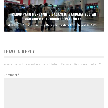
PENUMPANG MENGAMBIL BAGASI DI BANDARA SULTAN
MAHMUD BADARUDDIN II, PALEMBANG
Handi
Denyut Sabang Merauke
Featured
August 6, 2026
LEAVE A REPLY
Your email address will not be published.
Required fields are marked
*
Comment
*