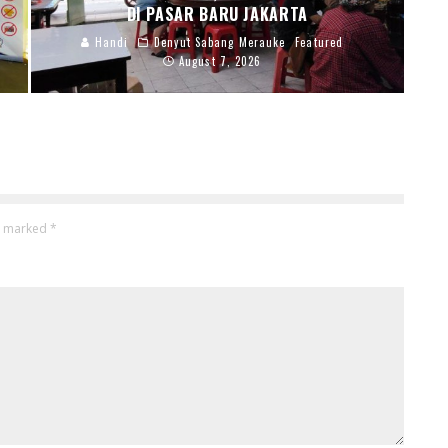
DI PASAR BARU JAKARTA
Handi
Denyut Sabang Merauke
Featured
August 7, 2026
re marked
*