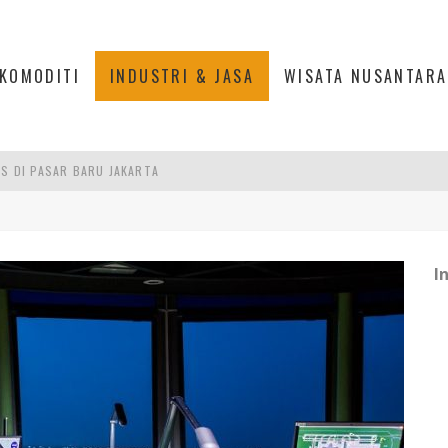
KOMODITI
INDUSTRI & JASA
WISATA NUSANTARA
IS DI PASAR BARU JAKARTA
PAN INDONESIA
L, ESDM UNGKAP PENYEBAB PEMADAMAN
ASPOR DI JANTUNG KOTA JAKARTA
I