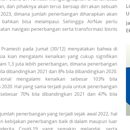
L
an, dan pihaknya akan terus bersiap diri akan sebuah
U
n 2023, dimana jumlah penerbangan diharapkan akan
 bahkan bisa melampaui. Sehingga AirNav perlu
J
atan navigasi penerbangan serta transformasi bisnis
E
 Pramesti pada Jumat (30/12) menyatakan bahwa di
ia kian mengalami kenaikan yang cukup signifikan
yani 1,3 juta lebih penerbangan, dimana penerbangan
la dibandingkan 2021 dan 8% bila dibandingkan 2020.
sional mengalami kenaikan sebesar 103% bila
 2020. Hal yang sama terjadi pula untuk penerbangan
at sebesar 70% bila dibandingkan 2021 dan 47% bila
umlah penerbangan yang terjadi sejak awal 2022, hal
ran kebijakan penerbangan baik di dalam maupun luar
derita Covid-19 yang semakin melandai, serta