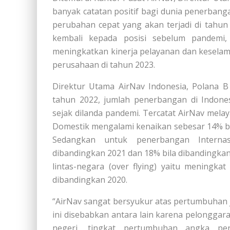
banyak catatan positif bagi dunia penerbang
perubahan cepat yang akan terjadi di tahu
kembali kepada posisi sebelum pandemi,
meningkatkan kinerja pelayanan dan keselam
perusahaan di tahun 2023.
Direktur Utama AirNav Indonesia, Polana B
tahun 2022, jumlah penerbangan di Indones
sejak dilanda pandemi. Tercatat AirNav mela
Domestik mengalami kenaikan sebesar 14% bi
Sedangkan untuk penerbangan Interna
dibandingkan 2021 dan 18% bila dibandingkan
lintas-negara (over flying) yaitu meningk
dibandingkan 2020.
“AirNav sangat bersyukur atas pertumbuhan j
ini disebabkan antara lain karena pelongga
negeri, tingkat pertumbuhan angka pen