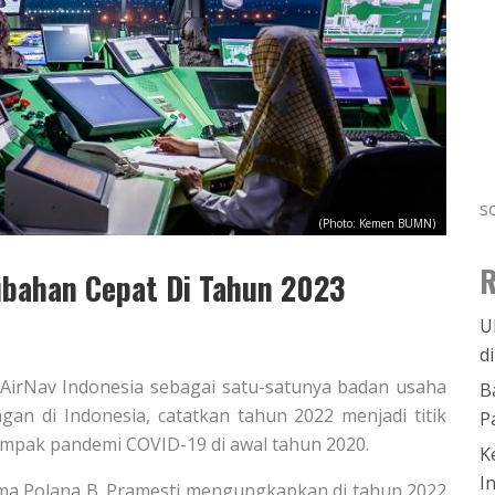
s
(Photo: Kemen BUMN)
R
rubahan Cepat Di Tahun 2023
U
d
 AirNav Indonesia sebagai satu-satunya badan usaha
B
an di Indonesia, catatkan tahun 2022 menjadi titik
P
ampak pandemi COVID-19 di awal tahun 2020.
K
I
tama Polana B. Pramesti mengungkapkan di tahun 2022