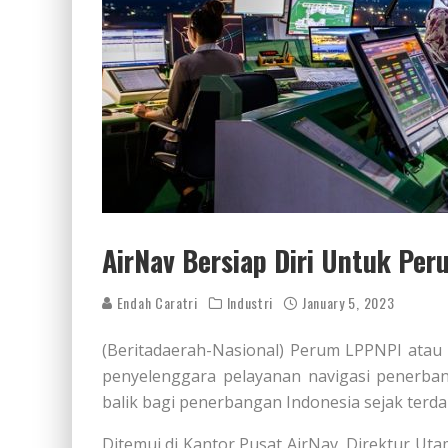
AirNav Bersiap Diri Untuk Pe
Endah Caratri
Industri
January 5, 2023
(Beritadaerah-Nasional) Perum LPPNPI atau
penyelenggara pelayanan navigasi penerbang
balik bagi penerbangan Indonesia sejak terd
Ditemui di Kantor Pusat AirNav, Direktur U