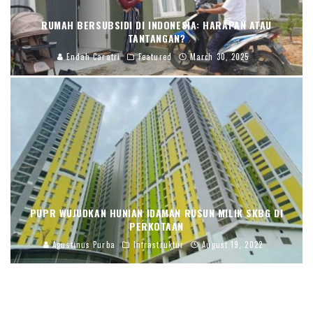
RUMAH BERSUBSIDI DI INDONESIA: HARAPAN ATAU
TANTANGAN?
Endah Caratri
Featured
March 30, 2025
PUPR WUJUDKAN HUNIAN IDAMAN RUSUN MILIK SKBG DI
PERKOTAAN
Agustinus Purba
Infrastruktur
August 19, 2022