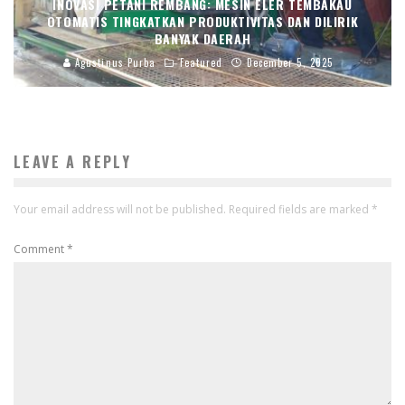
INOVASI PETANI REMBANG: MESIN ELER TEMBAKAU
OTOMATIS TINGKATKAN PRODUKTIVITAS DAN DILIRIK
BANYAK DAERAH
Agustinus Purba
Featured
December 5, 2025
LEAVE A REPLY
Your email address will not be published.
Required fields are marked
*
Comment
*