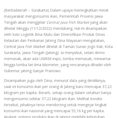
(Beritadaerah – Surakarta) Dalam upaya meningkatkan minat
masyarakat mengonsumsi ikan, Pemerintah Provinsi Jawa
Tengah akan menggelar
Central Java Fish Market
yang akan
dihelat Minggu (11/12/2022) mendatang. Hal ini disampaikan
oleh Kasi Logistik Bina Mutu dan Diversifikasi Produk Dinas
Kelautan dan Perikanan Jateng Dina Mayasari mengatakan,
Central Java Fish Market dihelat di Taman Sunan Jogo Kali, Kota
Surakarta, Jawa Tengah (Jateng). Ia menyebut, selain demo
memasak, akan ada UMKM expo, lomba memasak, mewarnai
hingga lomba lari lima kilometer, yang rencananya dihadiri oleh
Gubernur Jateng Ganjar Pranowo.
Disampaikan juga oleh Dina, menurut data yang dimilikinya,
saat ini konsumsi ikan per orang di Jateng baru mencapai 37,22
kilogram per kapita. Berarti, setiap orang dalam setahun hanya
mengonsumsi sekitar 37,22 kilogram ikan. Melihat kondisi
tersebut, pihaknya terus mendorong untuk mengejar tingkat
konsumsi ikan nasional yang mencapai 55,16 kg per kapita.
Apalagi, potensi produksi ikan di Jateng melebihi kebutuhan