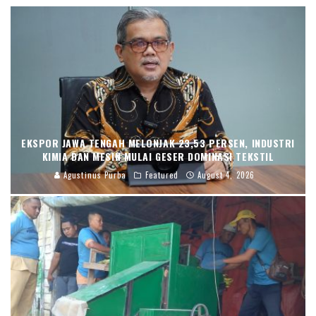
EKSPOR JAWA TENGAH MELONJAK 23,53 PERSEN, INDUSTRI
KIMIA DAN MESIN MULAI GESER DOMINASI TEKSTIL
Agustinus Purba
Featured
August 4, 2026