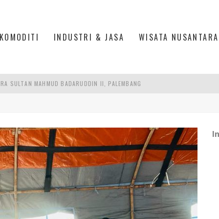
KOMODITI
INDUSTRI & JASA
WISATA NUSANTARA
RA SULTAN MAHMUD BADARUDDIN II, PALEMBANG
R SESUAIKAN REGULASI KETENAGAKERJAAN
TRI KEHUTANAN INDONESIA
I
AKER: PENGUATAN KOMPETENSI LULUSAN PERGURUAN TINGGI PENTING