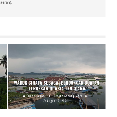
aerah).
WADUK CIRATA SEBAGAI BENDUNGAN BUATAN
TERBESAR DI ASIA TENGGARA
Endah Caratri
Denyut Sabang Merauke
August 2, 2024