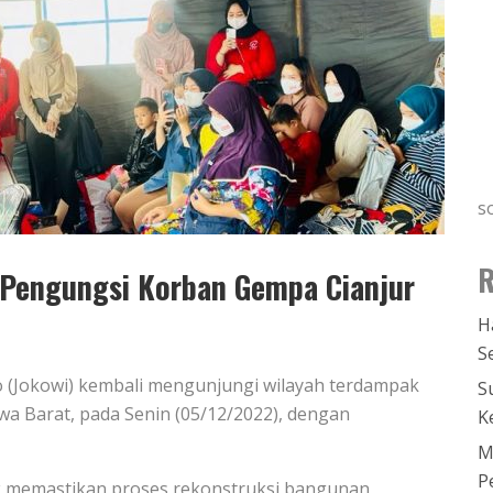
s
R
i Pengungsi Korban Gempa Cianjur
H
S
do (Jokowi) kembali mengunjungi wilayah terdampak
S
wa Barat, pada Senin (05/12/2022), dengan
K
M
P
ak memastikan proses rekonstruksi bangunan