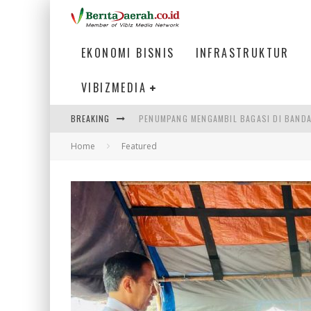
EKONOMI BISNIS
INFRASTRUKTUR
VIBIZMEDIA
BREAKING
PENUMPANG MENGAMBIL BAGASI DI BANDA
Home
Featured
HADAPI DINAMIKA DUNIA KERJA, KEMNAKE
SUMATERA SEBAGAI MOTOR UTAMA INDUS
MENJAWAB KEBUTUHAN DUNIA KERJA, MEN