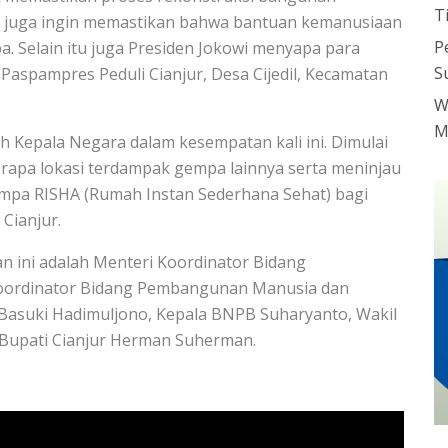
T
en juga ingin memastikan bahwa bantuan kemanusiaan
P
 Selain itu juga Presiden Jokowi menyapa para
S
aspampres Peduli Cianjur, Desa Cijedil, Kecamatan
W
M
eh Kepala Negara dalam kesempatan kali ini. Dimulai
apa lokasi terdampak gempa lainnya serta meninjau
pa RISHA (Rumah Instan Sederhana Sehat) bagi
Cianjur.
n ini adalah Menteri Koordinator Bidang
Koordinator Bidang Pembangunan Manusia dan
Basuki Hadimuljono, Kepala BNPB Suharyanto, Wakil
 Bupati Cianjur Herman Suherman.