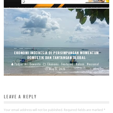
Endah Caratri
Featured
June 3, 2026
EKONOMI INDONESIA DI PERSIMPANGAN MOMENTUM
DOMESTIK DAN TANTANGAN GLOBAL
Fadjar Ari Dewanto
Ekonomi
Featured
Kolom
Nasional
May 5, 2026
LEAVE A REPLY
Your email address will not be published.
Required fields are marked
*