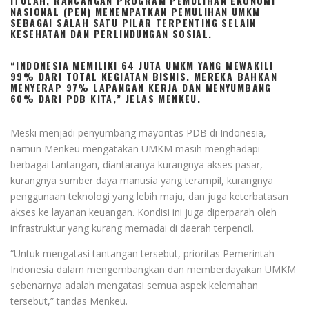
ITULAH, RANCANGAN PROGRAM PEMULIHAN EKONOMI
NASIONAL (PEN) MENEMPATKAN PEMULIHAN UMKM
SEBAGAI SALAH SATU PILAR TERPENTING SELAIN
KESEHATAN DAN PERLINDUNGAN SOSIAL.
“INDONESIA MEMILIKI 64 JUTA UMKM YANG MEWAKILI
99% DARI TOTAL KEGIATAN BISNIS. MEREKA BAHKAN
MENYERAP 97% LAPANGAN KERJA DAN MENYUMBANG
60% DARI PDB KITA,” JELAS MENKEU.
Meski menjadi penyumbang mayoritas PDB di Indonesia,
namun Menkeu mengatakan UMKM masih menghadapi
berbagai tantangan, diantaranya kurangnya akses pasar,
kurangnya sumber daya manusia yang terampil, kurangnya
penggunaan teknologi yang lebih maju, dan juga keterbatasan
akses ke layanan keuangan. Kondisi ini juga diperparah oleh
infrastruktur yang kurang memadai di daerah terpencil.
“Untuk mengatasi tantangan tersebut, prioritas Pemerintah
Indonesia dalam mengembangkan dan memberdayakan UMKM
sebenarnya adalah mengatasi semua aspek kelemahan
tersebut,” tandas Menkeu.