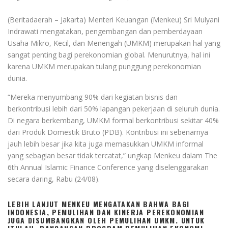
(Beritadaerah – Jakarta) Menteri Keuangan (Menkeu) Sri Mulyani
Indrawati mengatakan, pengembangan dan pemberdayaan
Usaha Mikro, Kecil, dan Menengah (UMKM) merupakan hal yang
sangat penting bagi perekonomian global. Menurutnya, hal ini
karena UMKM merupakan tulang punggung perekonomian
dunia.
“Mereka menyumbang 90% dari kegiatan bisnis dan
berkontribusi lebih dari 50% lapangan pekerjaan di seluruh dunia.
Di negara berkembang, UMKM formal berkontribusi sekitar 40%
dari Produk Domestik Bruto (PDB). Kontribusi ini sebenarnya
jauh lebih besar jika kita juga memasukkan UMKM informal
yang sebagian besar tidak tercatat,” ungkap Menkeu dalam The
6th Annual Islamic Finance Conference yang diselenggarakan
secara daring, Rabu (24/08).
LEBIH LANJUT MENKEU MENGATAKAN BAHWA BAGI
INDONESIA, PEMULIHAN DAN KINERJA PEREKONOMIAN
JUGA DISUMBANGKAN OLEH PEMULIHAN UMKM. UNTUK