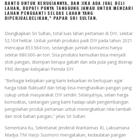
BANTU UNTUK KERUGIANNYA, DAN JIKA ADA JUAL BELI
LAHAN, BUPATI PUNYA TANGGUNG JAWAB UNTUK MENCARI
LAHAN PENGGANTI SELUAS LAHAN YANG
DIPERJUALBELIKAN,” PAPAR SRI SULTAN.
Diungkapkan Sri Sultan, total luas lahan pertanian di DIY, sekitar
52.104 hektar. Untuk jumlah produksi padi DIY pada tahun 2021
mencapai 853.564 ton, sedangkan jumlah konsumsi hanya
sekitar 680.000-an ton. Sisa produksi kemudian bisa menjadi
stok pangan, disimpan berupa gabah dan ada pula yang diserap
PNS dengan kebijakan Pemda DIY.
“Berbagai kebijakan yang kami keluarkan ini bertujuan agar
harga tidak fluktuatif dan tetap bisa menghasilkan pangan yang
cukup untuk masyarakat DIY sendiri. Selanjutnya, selain harga
komoditas, tantangan yang kami hadapi ialah pengembangan
pengolahan produk pertanian untuk meningkatkan nilai tambah
dan stok bahan pangan,” jelas Sri Sultan.
Sementara itu, Sekretariat Jenderal Wantannas RI, Laksamana
Madya TNI Harjo Susmoro mengatakan, kedaulatan pangan