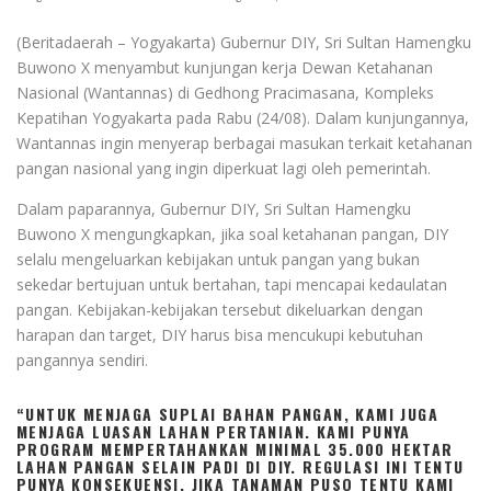
(Beritadaerah – Yogyakarta) Gubernur DIY, Sri Sultan Hamengku
Buwono X menyambut kunjungan kerja Dewan Ketahanan
Nasional (Wantannas) di Gedhong Pracimasana, Kompleks
Kepatihan Yogyakarta pada Rabu (24/08). Dalam kunjungannya,
Wantannas ingin menyerap berbagai masukan terkait ketahanan
pangan nasional yang ingin diperkuat lagi oleh pemerintah.
Dalam paparannya, Gubernur DIY, Sri Sultan Hamengku
Buwono X mengungkapkan, jika soal ketahanan pangan, DIY
selalu mengeluarkan kebijakan untuk pangan yang bukan
sekedar bertujuan untuk bertahan, tapi mencapai kedaulatan
pangan. Kebijakan-kebijakan tersebut dikeluarkan dengan
harapan dan target, DIY harus bisa mencukupi kebutuhan
pangannya sendiri.
“UNTUK MENJAGA SUPLAI BAHAN PANGAN, KAMI JUGA
MENJAGA LUASAN LAHAN PERTANIAN. KAMI PUNYA
PROGRAM MEMPERTAHANKAN MINIMAL 35.000 HEKTAR
LAHAN PANGAN SELAIN PADI DI DIY. REGULASI INI TENTU
PUNYA KONSEKUENSI, JIKA TANAMAN PUSO TENTU KAMI