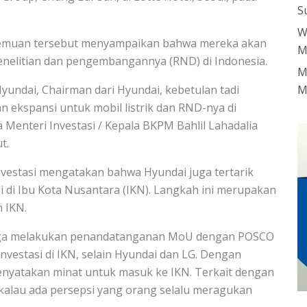
S
W
temuan tersebut menyampaikan bahwa mereka akan
M
penelitian dan pengembangannya (RND) di Indonesia.
M
yundai, Chairman dari Hyundai, kebetulan tadi
M
kspansi untuk mobil listrik dan RND-nya di
 Menteri Investasi / Kepala BKPM Bahlil Lahadalia
t.
Investasi mengatakan bahwa Hyundai juga tertarik
i di Ibu Kota Nusantara (IKN). Langkah ini merupakan
 IKN.
juga melakukan penandatanganan MoU dengan POSCO
nvestasi di IKN, selain Hyundai dan LG. Dengan
enyatakan minat untuk masuk ke IKN. Terkait dengan
 kalau ada persepsi yang orang selalu meragukan