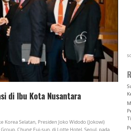
s
R
S
si di Ibu Kota Nusantara
K
M
P
T
e Korea Selatan, Presiden Joko Widodo (Jokowi)
P
roup, Chung Eui-sun, di Lotte Hotel, Seoul, pada