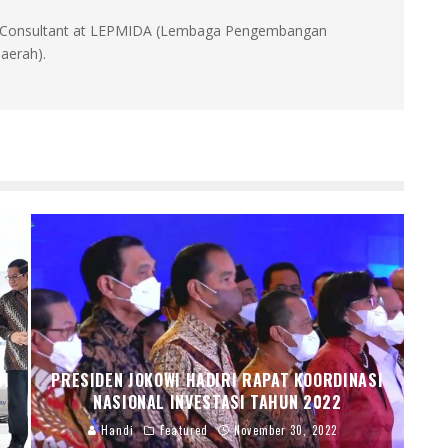
id, Consultant at LEPMIDA (Lembaga Pengembangan
aerah).
SI
PRESIDEN JOKOWI HADIRI RAPAT KOORDINASI
NASIONAL INVESTASI TAHUN 2022
Handi
Featured
November 30, 2022