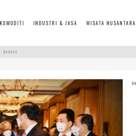
KOMODITI
INDUSTRI & JASA
WISATA NUSANTARA
S, MANADO
TRI KEHUTANAN INDONESIA
AKER: PENGUATAN KOMPETENSI LULUSAN PERGURUAN TINGGI PENTING
I
RA SULTAN MAHMUD BADARUDDIN II, PALEMBANG