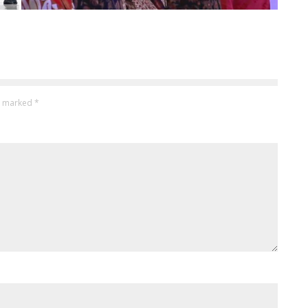
re marked
*