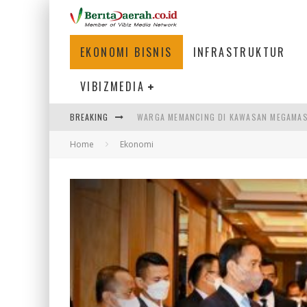
EKONOMI BISNIS
INFRASTRUKTUR
VIBIZMEDIA
BREAKING
WARGA MEMANCING DI KAWASAN MEGAMA
Home
Ekonomi
SUMATERA SEBAGAI MOTOR UTAMA INDUS
MENJAWAB KEBUTUHAN DUNIA KERJA, MEN
PENUMPANG MENGAMBIL BAGASI DI BANDA