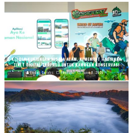
KELOLA KUNJUNGAN WISATA ALAM, KEMENHUT HADIRKAN
TIKET DIGITAL TERPADU UNTUK KAWASAN KONSERVASI
Endah Caratri
Ekonomi
June 8, 2026